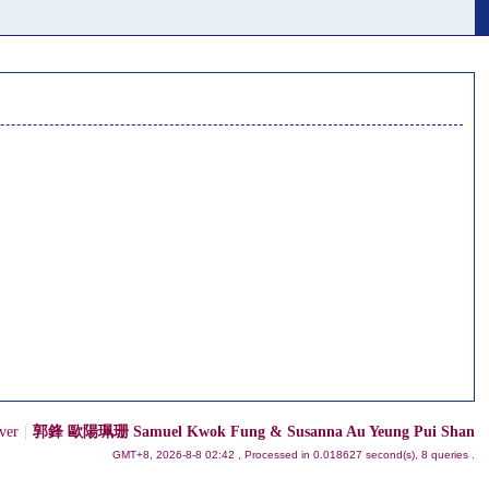
ver
|
郭鋒 歐陽珮珊 Samuel Kwok Fung & Susanna Au Yeung Pui Shan
GMT+8, 2026-8-8 02:42
, Processed in 0.018627 second(s), 8 queries .