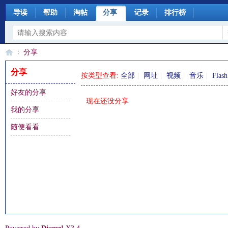
导读
帮助
淘帖
分享
记录
排行榜
分享
分享
按类型查看:
全部
|
网址
|
视频
|
音乐
|
Flash
好友的分享
§
›
现在还没分享
我的分享
随便看看
珊