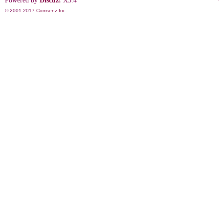
Powered by
Discuz!
X3.4
© 2001-2017
Comsenz Inc.
影
鋒