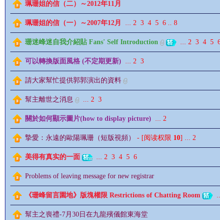
珮珊姐的信（二）～2012年11月
珮珊姐的信（一）～2007年12月
...
2
3
4
5
6
..
8
珊迷峰迷自我介紹貼 Fans' Self Introduction
...
2
3
4
5
情
可以轉換版面風格 (不定期更新)
...
2
3
請大家幫忙提供郭郭演出的資料
幫主離世之消息
...
2
3
關於如何顯示圖片(how to display picture)
...
2
摯愛：永遠的歐陽珮珊（短版視頻）
- [阅读权限
10
]
...
2
§
美得有真实的一面
...
2
3
4
5
6
Problems of leaving message for new registrar
《珊峰留言園地》版塊權限 Restrictions of Chatting Room
..
幫主之喪禮-7月30日在九龍殯儀館東海堂