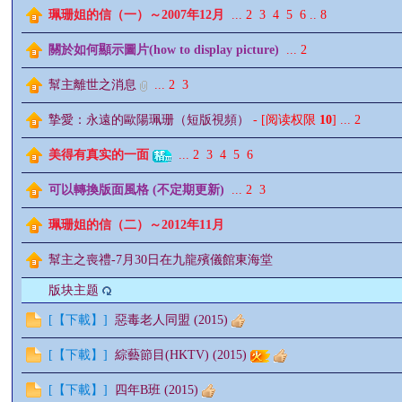
珮珊姐的信（一）～2007年12月
...
2
3
4
5
6
..
8
關於如何顯示圖片(how to display picture)
...
2
影
幫主離世之消息
...
2
3
摯愛：永遠的歐陽珮珊（短版視頻）
- [阅读权限
10
]
...
2
美得有真实的一面
...
2
3
4
5
6
可以轉換版面風格 (不定期更新)
...
2
3
珮珊姐的信（二）～2012年11月
鋒
幫主之喪禮-7月30日在九龍殯儀館東海堂
版块主题
[
【下載】
]
惡毒老人同盟 (2015)
[
【下載】
]
綜藝節目(HKTV) (2015)
[
【下載】
]
四年B班 (2015)