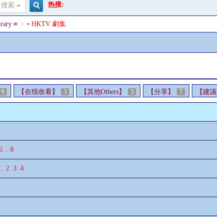
热搜:
搜索
搜
rary ≡
• HKTV 劇集
索
›
9
【在线收看】
3
【其他Others】
3
【分享】
7
【建議
6
..
8
..
2
3
4