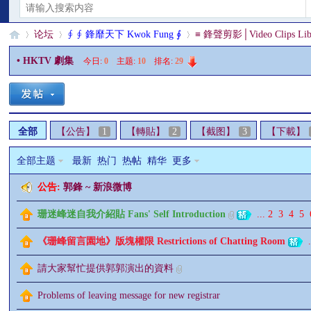
论坛
∮ ∮ 鋒靡天下 Kwok Fung ∮
≡ 鋒聲剪影│Video Clips Lib
• HKTV 劇集
今日:
0
|
主题:
10
|
排名:
29
§
»
›
›
全部
【公告】
1
【轉貼】
2
【截图】
3
【下載】
全部主题
最新
热门
热帖
精华
更多
公告:
郭鋒 ~ 新浪微博
珊迷峰迷自我介紹貼 Fans' Self Introduction
...
2
3
4
5
珊
《珊峰留言園地》版塊權限 Restrictions of Chatting Room
.
請大家幫忙提供郭郭演出的資料
Problems of leaving message for new registrar