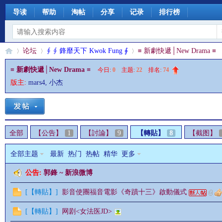
导读
帮助
淘帖
分享
记录
排行榜
论坛
∮ ∮ 鋒靡天下 Kwok Fung ∮
≡ 新劇快遞│New Drama ≡
≡ 新劇快遞│New Drama ≡
今日:
0
|
主题:
22
|
排名:
74
版主:
mars4
,
小杰
§
»
›
›
全部
【公告】
1
【討論】
9
【轉貼】
8
【截图】
全部主题
最新
热门
热帖
精华
更多
公告:
郭鋒 ~ 新浪微博
珊
[
【轉貼】
]
影音使團福音電影《奇蹟十三》啟動儀式
[
【轉貼】
]
网剧<女法医JD>