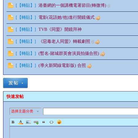
[
【轉貼】
]
港臺網的一個講機電署節目(轉微博)
[
【轉貼】
]
電影(花語她/他)進行開鏡儀式
[
【轉貼】
]
TVB《同盟》開鏡拜神
[
【轉貼】
]
《惡毒老人同盟》轉載劇照
影
[
【轉貼】
]
(暫名-賭城群英會演員拍攝合照)
[
【轉貼】
]
(導火新聞線電影版) 合照
快速发帖
鋒
选择主题分类