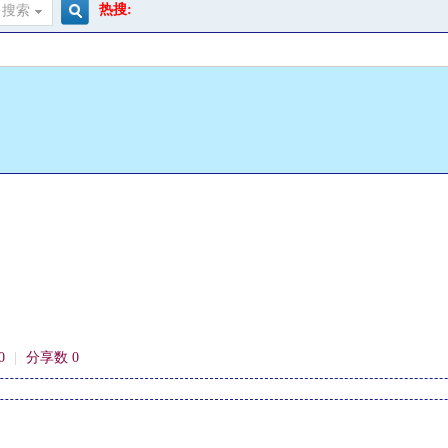
热搜:
搜索
搜
索
0
|
分享数 0