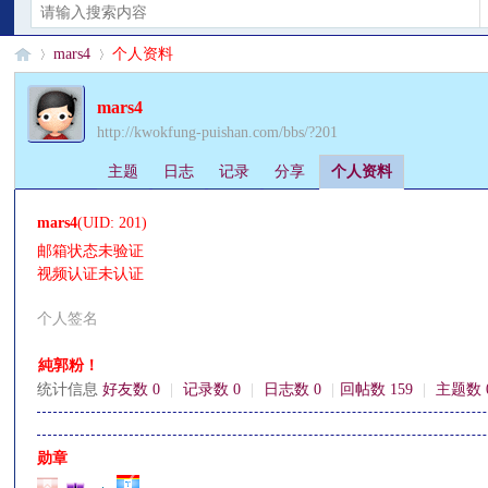
mars4
个人资料
mars4
http://kwokfung-puishan.com/bbs/?201
§
›
›
主题
日志
记录
分享
个人资料
mars4
(UID: 201)
邮箱状态
未验证
视频认证
未认证
个人签名
珊
純郭粉！
统计信息
好友数 0
|
记录数 0
|
日志数 0
|
回帖数 159
|
主题数 
勋章