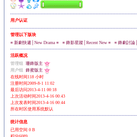
用户认证
影
管理以下版块
≡ 新劇快遞│New Drama ≡
≡ 鋒影星蹤│Recent New ≡
≡ 鋒劇討論│Di
活跃概况
管理组
珊鋒版主
用户组
鋒蜜版主
在线时间
118 小时
注册时间
2009-8-1 11:02
鋒
最后访问
2013-4-11 00:18
上次活动时间
2013-4-16 00:43
上次发表时间
2013-4-16 00:44
所在时区
使用系统默认
统计信息
已用空间
0 B
积分
6089