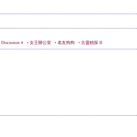
scussion ≡
• 女王辦公室
• 老友狗狗
• 古靈精探 B