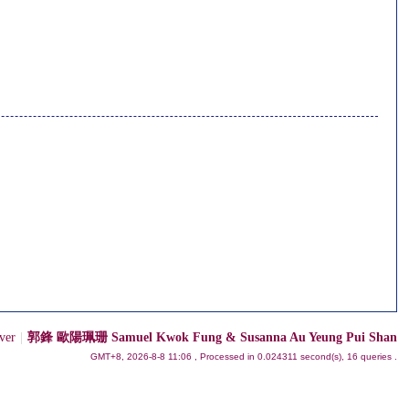
ver
|
郭鋒 歐陽珮珊 Samuel Kwok Fung & Susanna Au Yeung Pui Shan
GMT+8, 2026-8-8 11:06
, Processed in 0.024311 second(s), 16 queries .