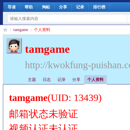
导读
帮助
淘帖
分享
记录
排行榜
tamgame
个人资料
tamgame
§
›
›
http://kwokfung-puishan.
主题
日志
记录
分享
个人资料
tamgame
(UID: 13439)
邮箱状态
未验证
珊
视频认证
未认证