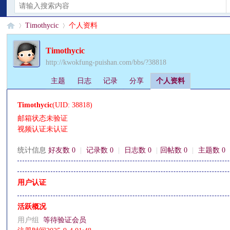
Timothycic
个人资料
Timothycic
http://kwokfung-puishan.com/bbs/?38818
§
›
›
主题
日志
记录
分享
个人资料
Timothycic
(UID: 38818)
邮箱状态
未验证
视频认证
未认证
统计信息
好友数 0
|
记录数 0
|
日志数 0
|
回帖数 0
|
主题数 0
珊
用户认证
活跃概况
用户组
等待验证会员