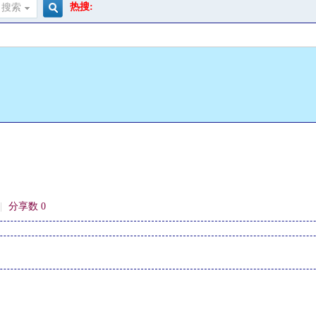
热搜:
搜索
搜
索
|
分享数 0