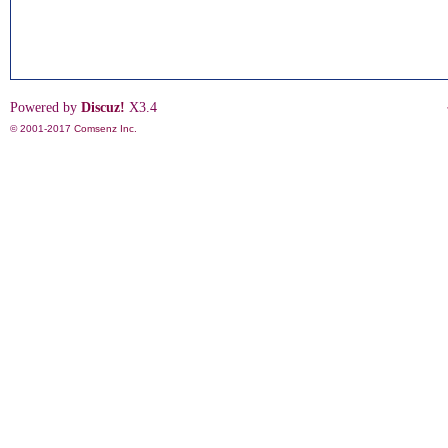
Powered by
Discuz!
X3.4
© 2001-2017
Comsenz Inc.
影
鋒