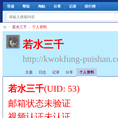
导读
帮助
淘帖
分享
记录
排行榜
若水三千
个人资料
若水三千
§
›
›
http://kwokfung-puishan.
主题
日志
记录
分享
个人资料
若水三千
(UID: 53)
邮箱状态
未验证
珊
视频认证
未认证