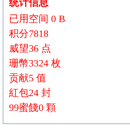
统计信息
已用空间
0 B
积分
7818
威望
36 点
珊幣
3324 枚
贡献
5 值
紅包
24 封
99蜜餞
0 顆