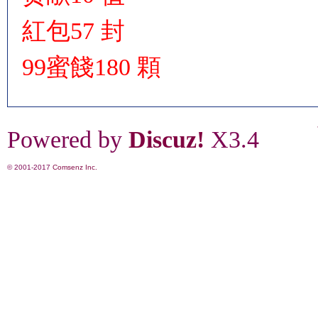
紅包
57 封
99蜜餞
180 顆
Powered by
Discuz!
X3.4
© 2001-2017
Comsenz Inc.