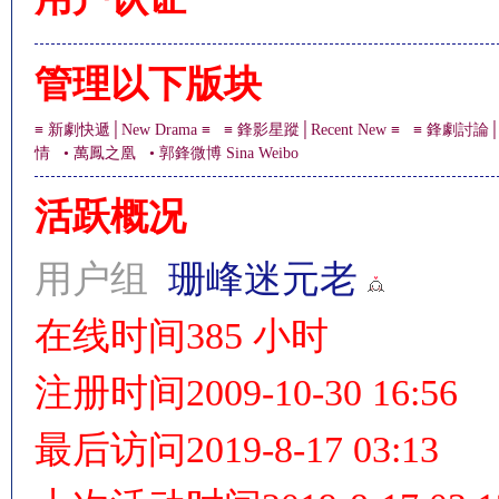
管理以下版块
情
≡ 新劇快遞│New Drama ≡
≡ 鋒影星蹤│Recent New ≡
≡ 鋒劇討論│Di
情
• 萬鳳之凰
• 郭鋒微博 Sina Weibo
活跃概况
用户组
珊峰迷元老
在线时间
385 小时
§
注册时间
2009-10-30 16:56
最后访问
2019-8-17 03:13