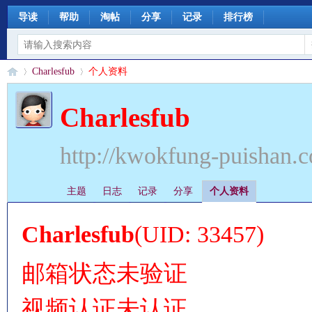
导读
帮助
淘帖
分享
记录
排行榜
Charlesfub
个人资料
Charlesfub
§
›
›
http://kwokfung-puishan.
主题
日志
记录
分享
个人资料
Charlesfub
(UID: 33457)
邮箱状态
未验证
珊
视频认证
未认证