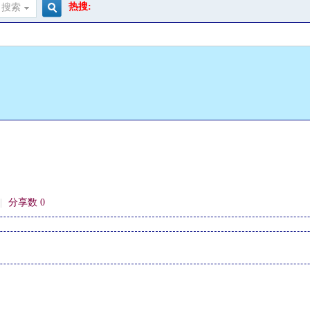
热搜:
搜索
搜
索
|
分享数 0