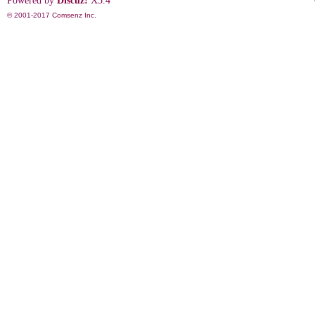
Powered by
Discuz!
X3.4
© 2001-2017
Comsenz Inc.
影
鋒