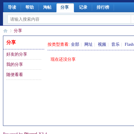
导读
帮助
淘帖
分享
记录
排行榜
分享
分享
按类型查看:
全部
|
网址
|
视频
|
音乐
|
Flash
好友的分享
§
›
现在还没分享
我的分享
随便看看
珊