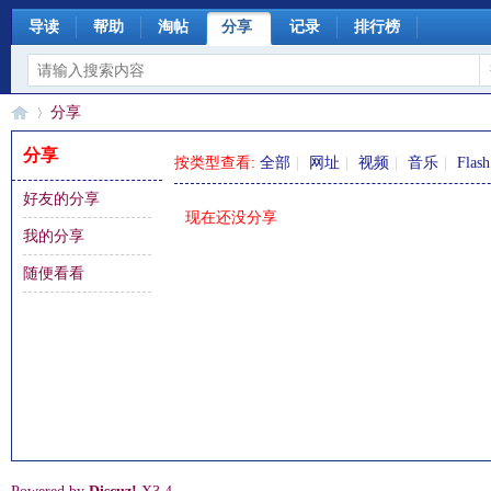
导读
帮助
淘帖
分享
记录
排行榜
分享
分享
按类型查看:
全部
|
网址
|
视频
|
音乐
|
Flash
好友的分享
§
›
现在还没分享
我的分享
随便看看
珊