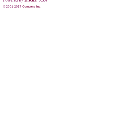
Powered by
Discuz!
X3.4
© 2001-2017
Comsenz Inc.
影
鋒