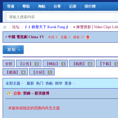
导读
帮助
淘帖
分享
记录
排行榜
论坛
∮ ∮ 鋒靡天下 Kwok Fung ∮
≡ 鋒聲剪影│Video Clips Libr
• 中國 電視劇 China TV
今日:
0
|
主题:
5
|
排名:
37
§
»
›
›
全部
【公告】
3
【轉貼】
1
【截图】
4
【下載】
1
【建議】
4
【介紹】
1
全部主题
最新
热门
热帖
精华
更多
公告:
郭鋒 ~ 新浪微博
珊
本版块或指定的范围内尚无主题