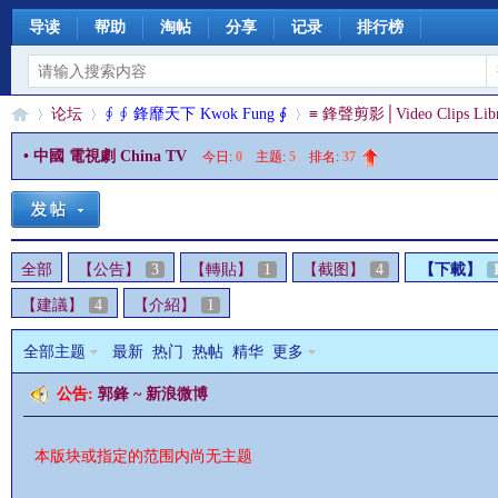
导读
帮助
淘帖
分享
记录
排行榜
论坛
∮ ∮ 鋒靡天下 Kwok Fung ∮
≡ 鋒聲剪影│Video Clips Libr
• 中國 電視劇 China TV
今日:
0
|
主题:
5
|
排名:
37
§
»
›
›
全部
【公告】
3
【轉貼】
1
【截图】
4
【下載】
【建議】
4
【介紹】
1
全部主题
最新
热门
热帖
精华
更多
公告:
郭鋒 ~ 新浪微博
珊
本版块或指定的范围内尚无主题