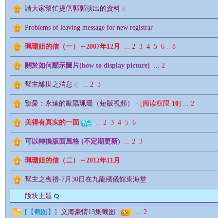
請大家幫忙提供郭郭演出的資料
Problems of leaving message for new registrar
珮珊姐的信（一）～2007年12月
...
2
3
4
5
6
..
8
關於如何顯示圖片(how to display picture)
...
2
影
幫主離世之消息
...
2
3
摯愛：永遠的歐陽珮珊（短版視頻）
- [阅读权限
10
]
...
2
美得有真实的一面
...
2
3
4
5
6
可以轉換版面風格 (不定期更新)
...
2
3
珮珊姐的信（二）～2012年11月
鋒
幫主之喪禮-7月30日在九龍殯儀館東海堂
版块主题
[
【截图】
]
义海豪情13集截图..
...
2