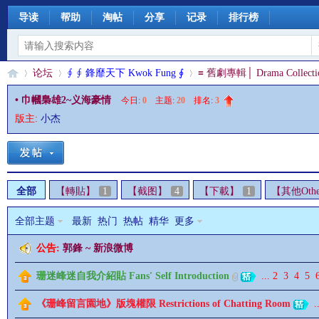
导读
帮助
淘帖
分享
记录
排行榜
论坛
∮ ∮ 鋒靡天下 Kwok Fung ∮
≡ 舊劇專輯│ Drama Collecti
• 巾幗梟雄2~义海豪情
今日:
0
|
主题:
20
|
排名:
3
版主:
小杰
§
»
›
›
全部
【轉貼】
1
【截图】
4
【下載】
1
【其他Othe
全部主题
最新
热门
热帖
精华
更多
公告:
郭鋒 ~ 新浪微博
珊
珊迷峰迷自我介紹貼 Fans' Self Introduction
...
2
3
4
5
《珊峰留言園地》版塊權限 Restrictions of Chatting Room
..