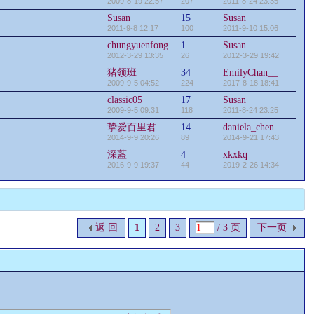
2009-8-19 22:57
207
2011-8-24 23:35
Susan
15
Susan
2011-9-8 12:17
100
2011-9-10 15:06
chungyuenfong
1
Susan
2012-3-29 13:35
26
2012-3-29 19:42
猪领班
34
EmilyChan__
2009-9-5 04:52
224
2017-8-18 18:41
classic05
17
Susan
2009-9-5 09:31
118
2011-8-24 23:25
挚爱百里君
14
daniela_chen
2014-9-9 20:26
89
2014-9-21 17:43
深藍
4
xkxkq
2016-9-9 19:37
44
2019-2-26 14:34
返 回
1
2
3
/ 3 页
下一页