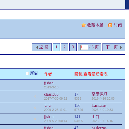
收藏本版
|
订阅
返 回
1
2
3
/ 3 页
下一页
新窗
作者
回复/查看
最后发表
jjshan
2013-3-16
classic05
17
至爱佩珊
2017-7-30 09:22
8333
2018-4-16 10:03
天天
156
Larisatus
2009-2-23 11:01
57326
2026-4-9 10:33
jjshan
141
山谷
2009-5-20 00:44
63105
2026-8-7 14:16
jjshan
42
pgslotzaa