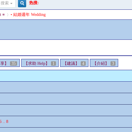
热搜:
搜索
搜
t ≡
• 結婚週年 Wedding
索
›
分享】
35
【求助 Help】
1
【建議】
4
【介紹】
3
6
..
8