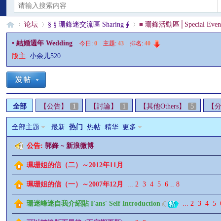
论坛
§ § 珊鋒迷交流區 Sharing ∮
≡ 珊鋒活動區│Special Even
• 結婚週年 Wedding
今日:
0
|
主题:
43
|
排名:
40
版主:
小余儿520
§
»
›
›
全部
【公告】
1
【討論】
1
【其他Others】
5
【
全部主题
最新
热门
热帖
精华
更多
公告:
郭鋒 ~ 新浪微博
珊
珮珊姐的信（二）～2012年11月
珮珊姐的信（一）～2007年12月
...
2
3
4
5
6
..
8
珊迷峰迷自我介紹貼 Fans' Self Introduction
...
2
3
4
5