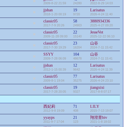
2009-8-22 21:59
24280
2022-8-29 14:03
jjshan
19
Larisatus
2018-1-20 00:19
9720
2026-4-24 11:40
classic05
58
3880934336
2017-7-9 20:26
24903
2025-4-27 09:20
classic05
22
JesseVot
2009-11-28 09:00
15140
2025-12-22 06:10
classic05
23
山谷
2017-7-30 19:29
16204
2024-7-11 15:42
SSYY
104
山谷
2009-7-28 06:09
48678
2024-7-11 15:41
jjshan
12
Larisatus
2012-1-15 00:39
9642
2026-4-24 11:39
classic05
77
Larisatus
2009-8-1 19:04
35275
2026-4-24 23:10
classic05
19
jiangxixi
2017-7-28 20:05
9327
2017-8-8 07:17
西妃莉
71
LILY
2012-9-8 19:09
408
2015-7-13 19:07
yyayps
21
翔澄昱biv
2011-9-7 17:04
123
2021-1-8 18:02