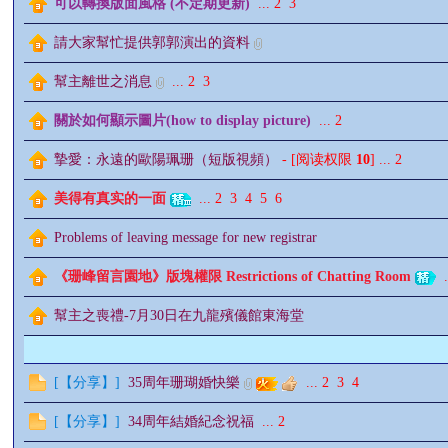
可以轉換版面風格 (不定期更新)
...
2
3
請大家幫忙提供郭郭演出的資料
幫主離世之消息
...
2
3
影
關於如何顯示圖片(how to display picture)
...
2
摯愛：永遠的歐陽珮珊（短版視頻）
- [阅读权限
10
]
...
2
美得有真实的一面
...
2
3
4
5
6
Problems of leaving message for new registrar
《珊峰留言園地》版塊權限 Restrictions of Chatting Room
.
鋒
幫主之喪禮-7月30日在九龍殯儀館東海堂
[
【分享】
]
35周年珊瑚婚快樂
...
2
3
4
[
【分享】
]
34周年結婚紀念祝福
...
2