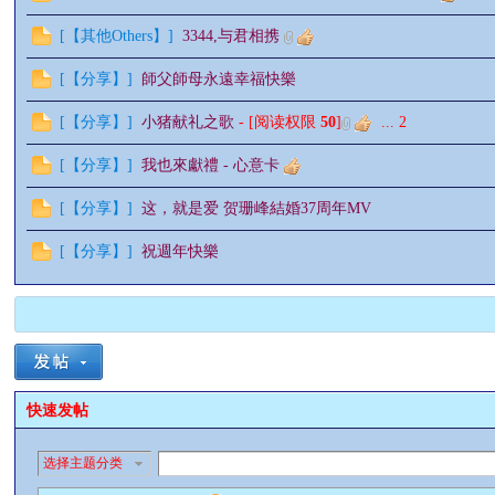
[
【其他Others】
]
3344,与君相携
[
【分享】
]
師父師母永遠幸福快樂
[
【分享】
]
小猪献礼之歌
- [阅读权限
50
]
...
2
[
【分享】
]
我也來獻禮 - 心意卡
[
【分享】
]
这，就是爱 贺珊峰結婚37周年MV
[
【分享】
]
祝週年快樂
快速发帖
选择主题分类