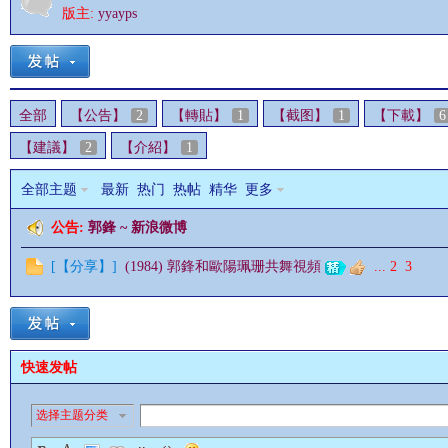
版主:
yyayps
全部
【公告】
2
【轉貼】
1
【截图】
1
【下載】
6
影
【建議】
2
【介紹】
1
全部主题
最新
热门
热帖
精华
更多
公告:
郭鋒 ~ 新浪微博
[
【分享】
]
(1984) 郭鋒和歐陽珮珊共舞視頻
...
2
3
鋒
快速发帖
选择主题分类