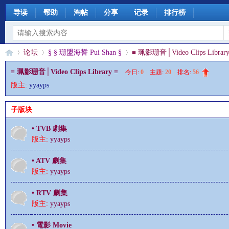
导读
帮助
淘帖
分享
记录
排行榜
论坛
§ § 珊盟海誓 Pui Shan §
≡ 珮影珊音│Video Clips Library
≡ 珮影珊音│Video Clips Library ≡
今日:
0
|
主题:
20
|
排名:
56
版主:
yyayps
§
»
›
›
子版块
• TVB 劇集
版主:
yyayps
• ATV 劇集
版主:
yyayps
• RTV 劇集
珊
版主:
yyayps
• 電影 Movie