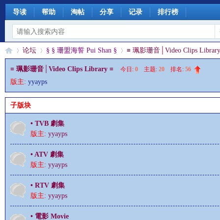
导读
帮助
淘帖
分享
记录
排行榜
论坛
§ § 珊盟海誓 Pui Shan §
≡ 珮影珊音│Video Clips Library
≡ 珮影珊音│Video Clips Library ≡
今日:
0
|
主题:
20
|
排名:
56
版主:
yyayps
§
»
›
›
子版块
• TVB 劇集
版主:
yyayps
• ATV 劇集
版主:
yyayps
• RTV 劇集
珊
版主:
yyayps
• 電影 Movie