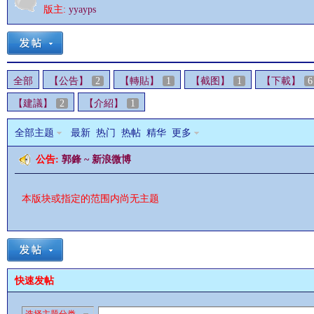
版主:
yyayps
全部
【公告】
2
【轉貼】
1
【截图】
1
【下載】
6
影
【建議】
2
【介紹】
1
全部主题
最新
热门
热帖
精华
更多
公告:
郭鋒 ~ 新浪微博
本版块或指定的范围内尚无主题
鋒
快速发帖