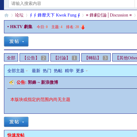
论坛
∮ ∮ 鋒靡天下 Kwok Fung ∮
≡ 鋒劇討論│Discussion ≡
• HKTV 劇集
今日:
0
|
主题:
4
|
排名:
28
§
»
›
›
›
全部
【公告】
2
【討論】
1
【轉貼】
3
【其他Othe
全部主题
最新
热门
热帖
精华
更多
公告:
郭鋒 ~ 新浪微博
本版块或指定的范围内尚无主题
珊
快速发帖