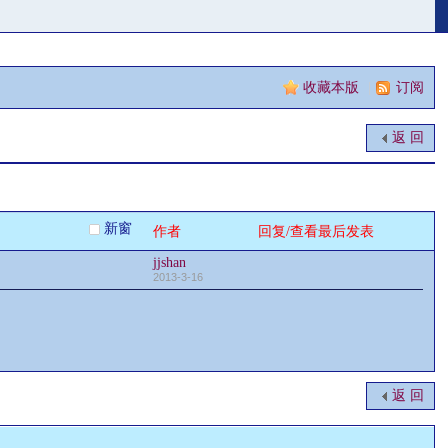
收藏本版
|
订阅
返 回
新窗
作者
回复/查看
最后发表
jjshan
2013-3-16
返 回