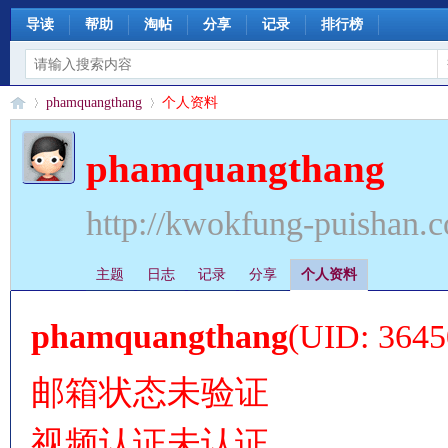
导读
帮助
淘帖
分享
记录
排行榜
phamquangthang
个人资料
phamquangthang
§
›
›
http://kwokfung-puishan.
主题
日志
记录
分享
个人资料
phamquangthang
(UID: 3645
邮箱状态
未验证
珊
视频认证
未认证